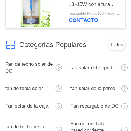
13~15W con altura
ajustable de la fan del
negotiable MOQ:100 Piece / Pieces
1.25m
CONTACTO
Categorías Populares
Todos
Fan de techo solar de
fan solar del soporte
DC
fan de tabla solar
fan solar de la pared
Fan solar de la caja
Fan recargable de DC
Fan del enchufe
fan de techo de la
pared corriente