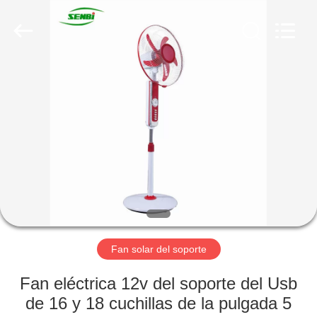
techo
solar
de
DC
Proveedor.
Copyright
©
2019
HOGAR
-
2025
solardcfan.com.
All
Rights
PRODUCTOS
Reserved.
SOBRE
NOSOTROS
VIAJE
DE
Fan solar del soporte
LA
Fan eléctrica 12v del soporte del Usb
FÁBRICA
de 16 y 18 cuchillas de la pulgada 5