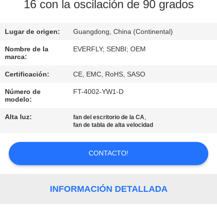
16 con la oscilación de 90 grados
CONTROL
Lugar de origen:
Guangdong, China (Continental)
DE
CALIDAD
Nombre de la
EVERFLY; SENBI; OEM
marca:
Certificación:
CE, EMC, RoHS, SASO
ÉNTRENOS
Número de
FT-4002-YW1-D
EN
modelo:
CONTACTO
Alta luz:
,
fan del escritorio de la CA
fan de tabla de alta velocidad
CON
CONTACTO!
PIDA
UNA
INFORMACIÓN DETALLADA
CITA