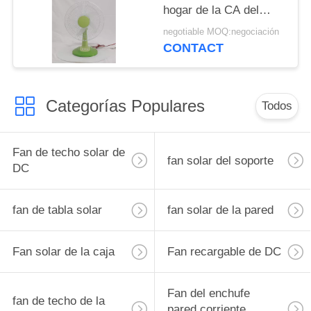
hogar de la CA del
escritorio de la CA de
negotiable MOQ:negociación
moda de la fan/de la
CONTACT
tabla
Categorías Populares
Todos
Fan de techo solar de
fan solar del soporte
DC
fan de tabla solar
fan solar de la pared
Fan solar de la caja
Fan recargable de DC
Fan del enchufe
fan de techo de la
pared corriente