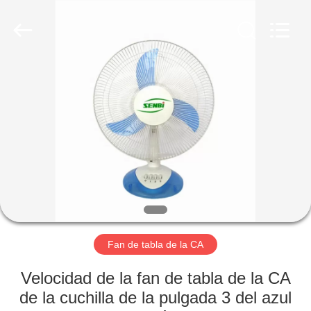
techo
solar
de
DC
Proveedor.
Copyright
©
2019
HOGAR
-
2025
Guangzhou
Senbi
Home
PRODUCTOS
Electrical
Appliances
Co.,
Ltd..
All
SOBRE
Rights
Reserved.
NOSOTROS
VIAJE
DE
Fan de tabla de la CA
LA
Velocidad de la fan de tabla de la CA
FÁBRICA
de la cuchilla de la pulgada 3 del azul