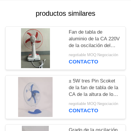
MAPA
DEL
productos similares
SITIO
Fan de tabla de
aluminio de la CA 220V
PRIVACY
de la oscilación del
POLICY
motor el 90°
negotiable MOQ:Negociación
CONTACTO
± 5W tres Pin Scoket
de la fan de tabla de la
CA de la altura de los
50cm 45W
negotiable MOQ:Negociación
CONTACTO
Grado de la oscilación