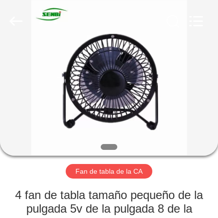
Changsha
Purple
Horn
E-
Commerce
Co.,
Ltd..
All
HOGAR
Rights
Reserved.
PRODUCTOS
SOBRE
NOSOTROS
VIAJE
DE
Fan de tabla de la CA
LA
4 fan de tabla tamaño pequeño de la
FÁBRICA
pulgada 5v de la pulgada 8 de la