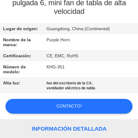
pulgada 6, mini fan de tabla de alta
velocidad
CONTROL
DE
Lugar de origen:
Guangdong, China (Continental)
CALIDAD
Nombre de la
Purple Horn
marca:
ÉNTRENOS
Certificación:
CE, EMC, RoHS
EN
Número de
KHG-351
CONTACTO
modelo:
CON
Alta luz:
,
fan del escritorio de la CA
ventilador eléctrico de tabla
PIDA
CONTACTO!
UNA
CITA
INFORMACIÓN DETALLADA