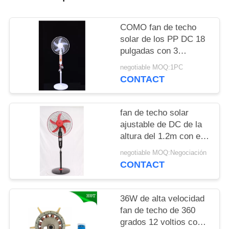
MAPA
DEL
COMO fan de techo
SITIO
solar de los PP DC 18
pulgadas con 3
cuchillas de los PP
negotiable MOQ:1PC
PRIVACY
CONTACT
POLICY
fan de techo solar
ajustable de DC de la
altura del 1.2m con el
motor de cobre
negotiable MOQ:Negociación
CONTACT
36W de alta velocidad
fan de techo de 360
grados 12 voltios con