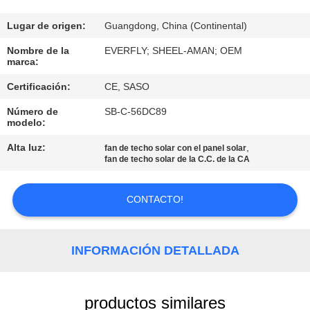
CONTROL
Lugar de origen:
Guangdong, China (Continental)
DE
Nombre de la
EVERFLY; SHEEL-AMAN; OEM
marca:
CALIDAD
Certificación:
CE, SASO
Número de
SB-C-56DC89
ÉNTRENOS
modelo:
EN
Alta luz:
,
fan de techo solar con el panel solar
CONTACTO
fan de techo solar de la C.C. de la CA
CON
CONTACTO!
PIDA
UNA
INFORMACIÓN DETALLADA
CITA
productos similares