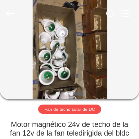
techo
solar
de
DC
Proveedor.
Copyright
©
2019
HOGAR
-
2025
Guangzhou
Senbi
Home
PRODUCTOS
Electrical
Appliances
Co.,
Ltd..
All
SOBRE
Rights
Reserved.
NOSOTROS
VIAJE
DE
Fan de techo solar de DC
LA
Motor magnético 24v de techo de la
FÁBRICA
fan 12v de la fan teledirigida del bldc