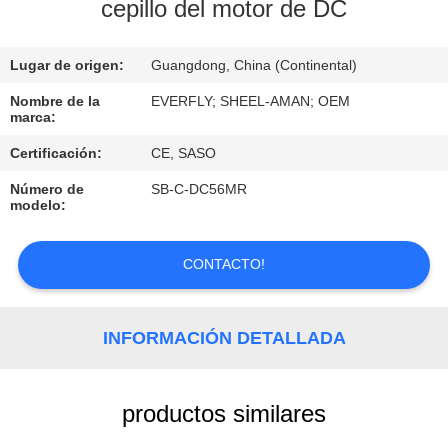
cepillo del motor de DC
CONTROL
Lugar de origen:
Guangdong, China (Continental)
DE
CALIDAD
Nombre de la
EVERFLY; SHEEL-AMAN; OEM
marca:
Certificación:
CE, SASO
ÉNTRENOS
Número de
SB-C-DC56MR
EN
modelo:
CONTACTO
CON
CONTACTO!
PIDA
INFORMACIÓN DETALLADA
UNA
CITA
productos similares