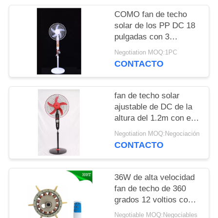
COMO fan de techo
solar de los PP DC 18
pulgadas con 3
cuchillas de los PP
Negotiation MOQ:1PC
CONTACTO
fan de techo solar
ajustable de DC de la
altura del 1.2m con el
motor de cobre
Negotiation MOQ:Negociación
CONTACTO
36W de alta velocidad
fan de techo de 360
grados 12 voltios con
el motor eléctrico sin
Negotiable MOQ:Negociables