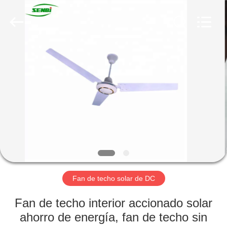
techo
solar
de
DC
Proveedor.
Copyright
©
2019
HOGAR
-
2021
solardcfan.com.
All
Rights
PRODUCTOS
Reserved.
SOBRE
NOSOTROS
VIAJE
DE
Fan de techo solar de DC
LA
Fan de techo interior accionado solar
FÁBRICA
ahorro de energía, fan de techo sin