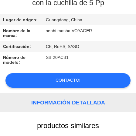
con la cuchilla de 5 Pp
CONTROL
Lugar de origen:
Guangdong, China
DE
CALIDAD
Nombre de la
senbi masha VOYAGER
marca:
Certificación:
CE, RoHS, SASO
ÉNTRENOS
Número de
SB-20ACB1
EN
modelo:
CONTACTO
CON
CONTACTO!
PIDA
INFORMACIÓN DETALLADA
UNA
CITA
productos similares