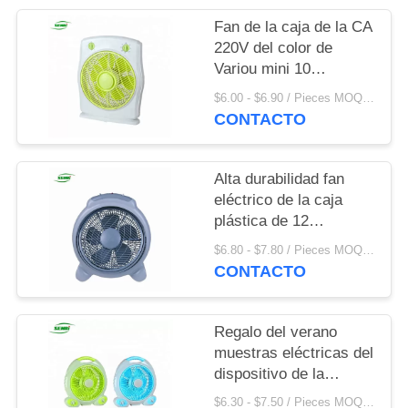
Fan de la caja de la CA
220V del color de
Variou mini 10
pulgadas con la
$6.00 - $6.90 / Pieces MOQ:1300 pedazos/pedazos
sincronización 0-
CONTACTO
60mins/0~120mins
Alta durabilidad fan
eléctrico de la caja
plástica de 12
pulgadas, fan
$6.80 - $7.80 / Pieces MOQ:1000 Piece / Pieces
reservado estupendo
CONTACTO
de la caja
Regalo del verano
muestras eléctricas del
dispositivo de la
cuchilla de la fan 6 de
$6.30 - $7.50 / Pieces MOQ:1000 Piece / Pieces