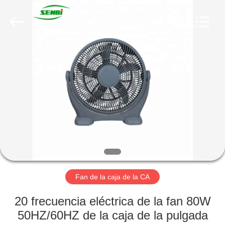
techo
solar
de
DC
Proveedor.
Copyright
©
2019
HOGAR
-
2021
solardcfan.com.
All
Rights
PRODUCTOS
Reserved.
SOBRE
NOSOTROS
VIAJE
DE
Fan de la caja de la CA
LA
20 frecuencia eléctrica de la fan 80W
FÁBRICA
50HZ/60HZ de la caja de la pulgada