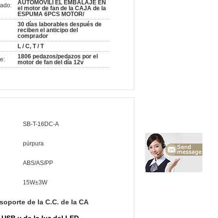
AUTOMÓVILI EL EMBALAJE EN
ado:
el motor de fan de la CAJA de la
ESPUMA 6PCS MOTOR/
30 días laborables después de
reciben el anticipo del
comprador
L / C, T / T
1806 pedazos/pedazos por el
e:
motor de fan del día 12v
SB-T-16DC-A
púrpura
ABS/AS/PP
15W±3W
 soporte de la C.C. de la CA