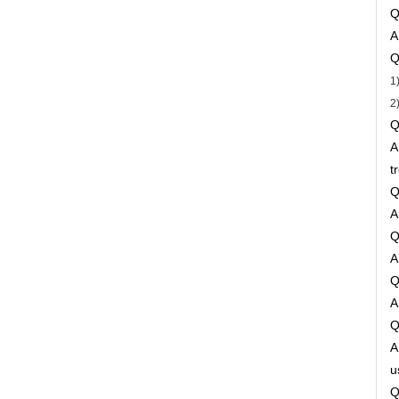
Q
A
Q
1
2
Q
A
t
Q
A
Q
A
Q
A
Q
A
u
Q