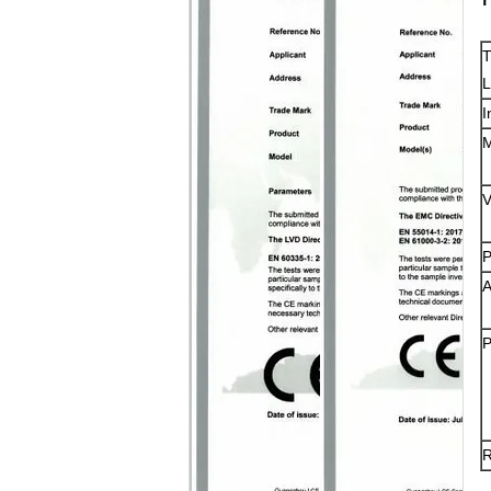
T
T
I
M
V
P
A
P