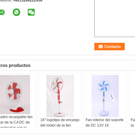
eléfono:
+8613268222450
tros productos
adro recargable fan
16" logotipo de encargo
Fan interior del soporte
Fa
lar de la CA DC de
del motor de la fan
de DC 12V 16
la
 pulgadas con la
solar de cobre de la CA
pulgadas con
pa
tería