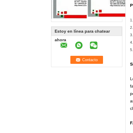
P
1
2
Estoy en línea para chatear
3
ahora
4
5
S
L
f
p
a
c
F