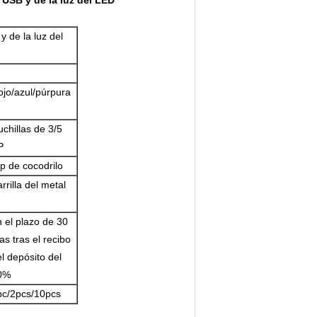
l USB y de la luz del LED
y de la luz del
ojo/azul/púrpura
chillas de 3/5
P
ip de cocodrilo
rrilla del metal
 el plazo de 30
as tras el recibo
l depósito del
0%
pc/2pcs/10pcs