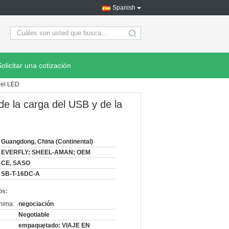
Spanish
search
Solicitar una cotización
 del LED
 de la carga del USB y de la
Guangdong, China (Continental)
EVERFLY; SHEEL-AMAN; OEM
CE, SASO
SB-T-16DC-A
os:
nima:
negociación
Negotiable
empaquetado: VIAJE EN