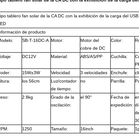
ipo tablero fan solar de la CA DC con la exhibición de la carga de
ipo tablero fan solar de la CA DC con la exhibición de la carga del USB 
LED
nformación de producto
odelo:
SB-T-16DC-A
Motor:
Motor del
Color:
R
cobre de DC
oltaje:
DC12V
Material:
ABS/AS/PP
Cuchilla:
Cu
P
oder:
15W±3W
Velocidad:
3 velocidades
Enchufe:
cl
ltura:
los 56cm
Luz/contador
no
Parrilla:
Pa
de tiempo:
eso:
2.8kg
Grado de la
el 90°
Fecha de
en
oscilación:
expedición:
dí
de
3
RPM:
1250
Tamaño:
16inch
Paquete:
1