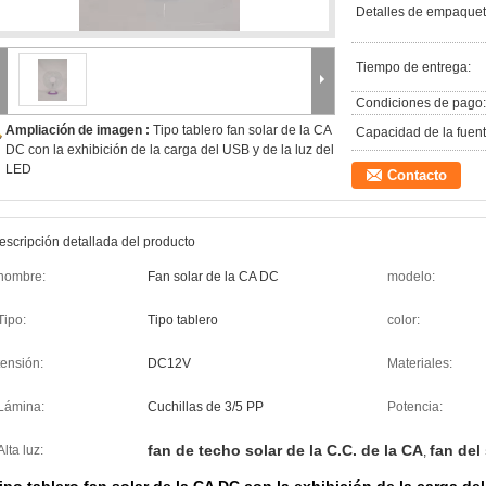
Detalles de empaquet
Tiempo de entrega:
Condiciones de pago:
Ampliación de imagen :
Tipo tablero fan solar de la CA
Capacidad de la fuent
DC con la exhibición de la carga del USB y de la luz del
LED
Contacto
escripción detallada del producto
nombre:
Fan solar de la CA DC
modelo:
Tipo:
Tipo tablero
color:
tensión:
DC12V
Materiales:
Lámina:
Cuchillas de 3/5 PP
Potencia:
fan de techo solar de la C.C. de la CA
fan del
Alta luz:
,