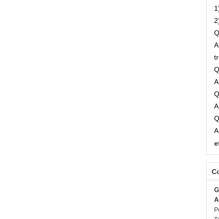
1
2
Q
A
t
Q
A
Q
A
Q
A
e
C
G
A
P