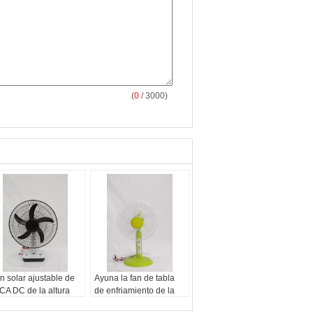
(
0
/ 3000)
n solar ajustable de
Ayuna la fan de tabla
 CA DC de la altura
de enfriamiento de la
ra el uso en el hogar
CA DC/la fan de tabla