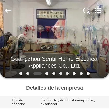
techo
solar
de
DC
Proveedor.
Copyright
©
2019
HOGAR
-
2022
solardcfan.com.
All
Rights
PRODUCTOS
Reserved.
SOBRE
Guangzhou Senbi Home Electrical
NOSOTROS
Appliances Co., Ltd.
VIAJE
DE
Detalles de la empresa
LA
Tipo de
Fabricante , distribuidor/mayorista ,
FÁBRICA
negocio:
exportador