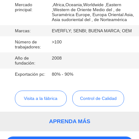
Mercado
,Africa,Oceania,Worldwide ,Eastern
principal:
,Western de Oriente Medio del , de
CONTROL
Suramérica Europe, Europa Oriental Asia,
Asia sudoriental del , de Norteamérica
DE
Marcas:
EVERFLY; SENBI; BUENA MARCA; OEM
CALIDAD
Número de
>100
trabajadores:
ÉNTRENOS
Año de
2008
EN
fundación:
CONTACTO
Exportación pc:
80% - 90%
CON
Visita a la fábrica
Control de Calidad
PIDA
UNA
APRENDA MÁS
CITA