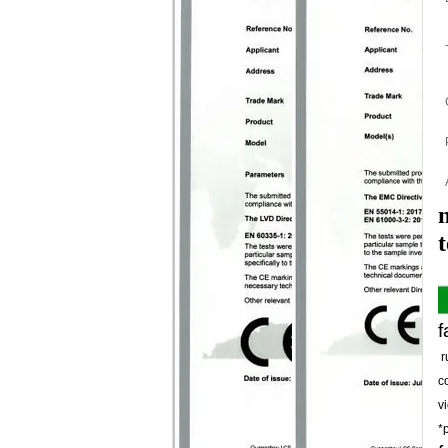
t
f
r
c
v
*