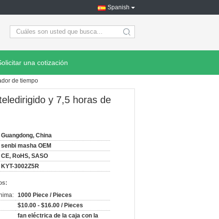
Spanish
search
Solicitar una cotización
tador de tiempo
eledirigido y 7,5 horas de
Guangdong, China
senbi masha OEM
CE, RoHS, SASO
KYT-3002Z5R
os:
nima:
1000 Piece / Pieces
$10.00 - $16.00 / Pieces
fan eléctrica de la caja con la