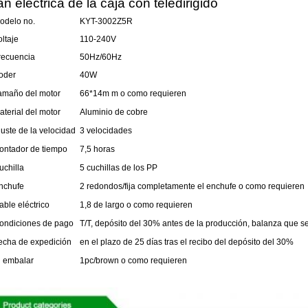
an eléctrica de la caja con teledirigido
odelo no.
KYT-3002Z5R
oltaje
110-240V
recuencia
50Hz/60Hz
oder
40W
amaño del motor
66*14m m o como requieren
aterial del motor
Aluminio de cobre
juste de la velocidad
3 velocidades
ontador de tiempo
7,5 horas
uchilla
5 cuchillas de los PP
nchufe
2 redondos/fija completamente el enchufe o como requieren
able eléctrico
1,8 de largo o como requieren
ondiciones de pago
T/T, depósito del 30% antes de la producción, balanza que s
echa de expedición
en el plazo de 25 días tras el recibo del depósito del 30%
l embalar
1pc/brown o como requieren