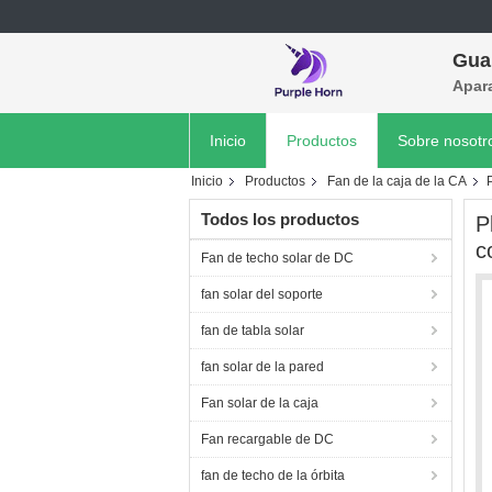
Gua
Apara
Inicio
Productos
Sobre nosotr
Inicio
Productos
Fan de la caja de la CA
Todos los productos
P
c
Fan de techo solar de DC
fan solar del soporte
fan de tabla solar
fan solar de la pared
Fan solar de la caja
Fan recargable de DC
fan de techo de la órbita