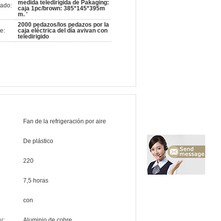
medida teledirigida de Pakaging:
ado:
caja 1pc/brown: 385*145*395m
m. '
2000 pedazos/los pedazos por la
e:
caja eléctrica del día avivan con
teledirigido
Fan de la refrigeración por aire
De plástico
220
7,5 horas
con
r:
Aluminio de cobre