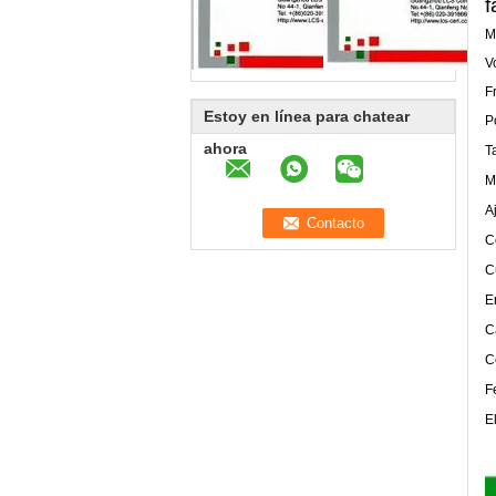
f
M
V
F
Estoy en línea para chatear
P
ahora
T
M
A
C
C
E
C
C
F
E