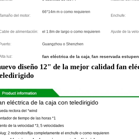
66*14m m o como requieren
Tamaño del motor:
Enchufe:
Cable de alimentación:
el 1.8m de largo o como requieren
Ajuste de la velo
Puerto:
Guangzhou o Shenzhen
fan eléctrica de la caja
fan reservada estupen
Alta luz:
,
nuevo diseño 12" de la mejor calidad fan eléc
eledirigido
an eléctrica de la caja con teledirigido
ueda rectora del *wind
ontador de tiempo de las horas *1
iento de la velocidad *3, 5 velocidades
plug: 2 redondos/fija completamente el enchufe o como requieren