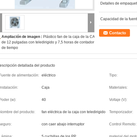
Detalles de empaquet
Capacidad de la fuent
Contacto
Ampliación de imagen :
Plástico fan de la caja de la CA
de 12 pulgadas con teledirigido y 7,5 horas de contador
de tiempo
escripción detallada del producto
Fuente de alimentación:
eléctrico
Tipo:
Instalación:
Caja
Materiales:
Poder (w):
40
Voltaje (V):
Nombre del producto:
fan eléctrica de la caja con teledirigido
Temporizador:
seguro:
con caer abajo interruptor
Control Remoto:
Lámina:
5 cuchillas de los PP
material del moto